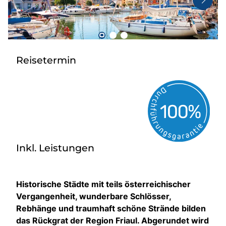
Taxi
Reisebüro
Danube Service
Reisetermin
Kontakt
Job
Inkl. Leistungen
Historische Städte mit teils österreichischer
Vergangenheit, wunderbare Schlösser,
Rebhänge und traumhaft schöne Strände bilden
das Rückgrat der Region Friaul. Abgerundet wird