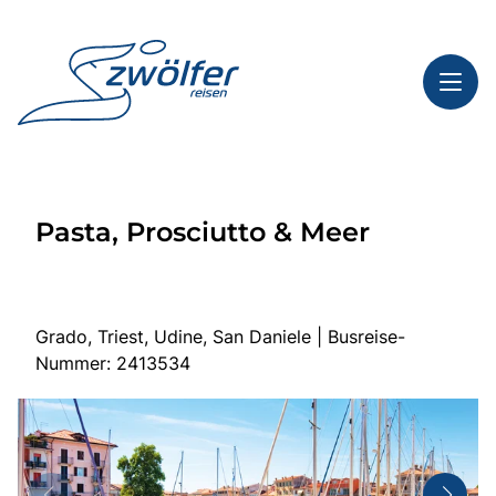
Toggl
Reisethemen
Pasta, Prosciutto & Meer
Toggl
Highlights
Toggl
Service
Toggl
Kontakt
Grado, Triest, Udine, San Daniele | Busreise-
Nummer: 2413534
Start
Busreisen
Bus mieten