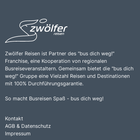
Frankfurt. Die zentrale Lage von Straßburg macht es zu
Kombination aus historischer Bedeutung,
einem idealen Ausgangspunkt für Erkundungen der
architektonischer Schönheit und lebendigem Stadtleben
elsässischen Weinregion und der umliegenden Städte wie
macht Straßburg zu einem unverzichtbaren Ziel für
Colmar und Mulhouse. Die Kombination aus kulturellem
Reisende.
Erbe, architektonischer Schönheit und der Möglichkeit, die
europäische Lebensart zu genießen, macht Straßburg zu
einem unverzichtbaren Ziel für Reisende, die die Vielfalt
und den Charme dieser einzigartigen Stadt entdecken
Zwölfer Reisen ist Partner des "bus dich weg!"
möchten.
Franchise, eine Kooperation von regionalen
Busreiseveranstaltern. Gemeinsam bietet die "bus dich
weg!" Gruppe eine Vielzahl Reisen und Destinationen
mit 100% Durchführungsgarantie.
So macht Busreisen Spaß - bus dich weg!
Kontakt
AGB & Datenschutz
Impressum