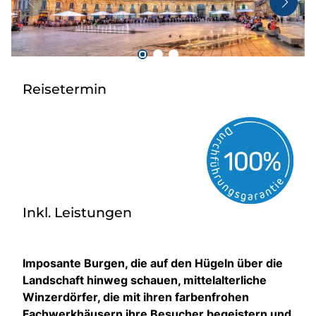
Taxi
Reisebüro
Danube Service
Kontakt
Reisetermin
Job
Inkl. Leistungen
Imposante Burgen, die auf den Hügeln über die
Landschaft hinweg schauen, mittelalterliche
Winzerdörfer, die mit ihren farbenfrohen
Fachwerkhäusern ihre Besucher begeistern und