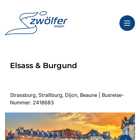
Toggl
Reisethemen
Elsass & Burgund
Toggl
Highlights
Toggl
Service
Toggl
Kontakt
Strassburg, Straßburg, Dijon, Beaune | Busreise-
Nummer: 2418683
Start
Busreisen
Bus mieten