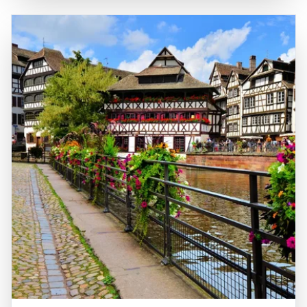
produziert werden. Historisch gesehen hat das Elsass eine
eine Anbindung an größere Städte wie Straßburg und
bewegte Vergangenheit, die von verschiedenen Kulturen
Mulhouse gewährleisten. Die zentrale Lage macht das
und Einflüssen geprägt ist, was sich in der Architektur, der
Elsass zu einem idealen Ziel für Tagesausflüge in die
Sprache und der Gastronomie widerspiegelt. Ein Besuch
umliegenden Städte und Naturparks, wie den Regionalen
im Elsass ist eine hervorragende Möglichkeit, die
Naturpark Vosges du Nord. Die Kombination aus
Schönheit der Landschaft zu genießen, die lokale Kultur
natürlicher Schönheit, historischer Bedeutung und der
zu erleben und die köstliche elsässische Küche zu
Möglichkeit, die französische Kultur zu genießen, macht
probieren.
das Elsass zu einem unverzichtbaren Ziel für Reisende,
die die Vielfalt und den Charme dieser einzigartigen
Region entdecken möchten.