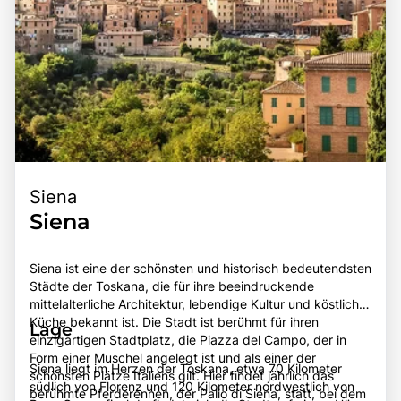
Siena
Siena
Siena ist eine der schönsten und historisch bedeutendsten
Städte der Toskana, die für ihre beeindruckende
mittelalterliche Architektur, lebendige Kultur und köstliche
Küche bekannt ist. Die Stadt ist berühmt für ihren
Lage
einzigartigen Stadtplatz, die Piazza del Campo, der in
Form einer Muschel angelegt ist und als einer der
Siena liegt im Herzen der Toskana, etwa 70 Kilometer
schönsten Plätze Italiens gilt. Hier findet jährlich das
südlich von Florenz und 120 Kilometer nordwestlich von
berühmte Pferderennen, der Palio di Siena, statt, bei dem