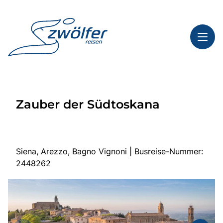
Toggl
Reisethemen
Zauber der Südtoskana
Toggl
Highlights
Toggl
Service
Toggl
Kontakt
Siena, Arezzo, Bagno Vignoni | Busreise-Nummer:
2448262
Start
Busreisen
Bus mieten