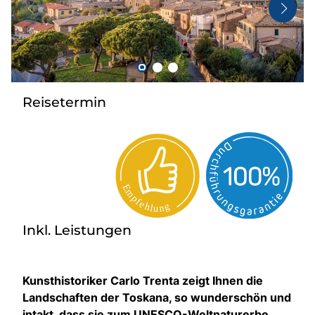
Taxi
Reisebüro
Danube Service
Kontakt
Reisetermin
Job
Inkl. Leistungen
Kunsthistoriker Carlo Trenta zeigt Ihnen die
Landschaften der Toskana, so wunderschön und
intakt, dass sie zum UNESCO-Weltnaturerbe