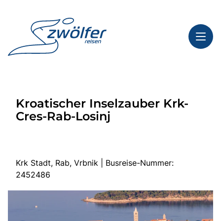
Toggl
Reisethemen
Kroatischer Inselzauber Krk-
Toggl
Highlights
Cres-Rab-Losinj
Toggl
Service
Toggl
Kontakt
Krk Stadt, Rab, Vrbnik | Busreise-Nummer:
2452486
Start
Busreisen
Bus mieten