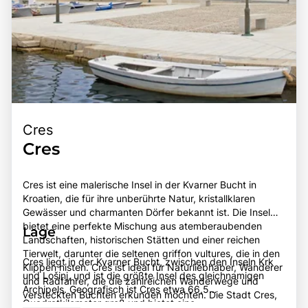
Cres
Cres
Cres ist eine malerische Insel in der Kvarner Bucht in
Kroatien, die für ihre unberührte Natur, kristallklaren
Gewässer und charmanten Dörfer bekannt ist. Die Insel
bietet eine perfekte Mischung aus atemberaubenden
Lage
Landschaften, historischen Stätten und einer reichen
Tierwelt, darunter die seltenen griffon vultures, die in den
Cres liegt in der Kvarner Bucht, zwischen den Inseln Krk
Klippen nisten. Cres ist ideal für Naturliebhaber, Wanderer
und Lošinj, und ist die größte Insel des gleichnamigen
und Radfahrer, die die zahlreichen Wanderwege und
Archipels. Geografisch ist Cres etwa 66,5
versteckten Buchten erkunden möchten. Die Stadt Cres,
Quadratkilometer groß und bietet eine