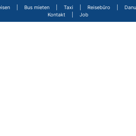
eisen
|
Bus mieten
|
Taxi
|
Reisebüro
|
Danu
Kontakt
|
Job