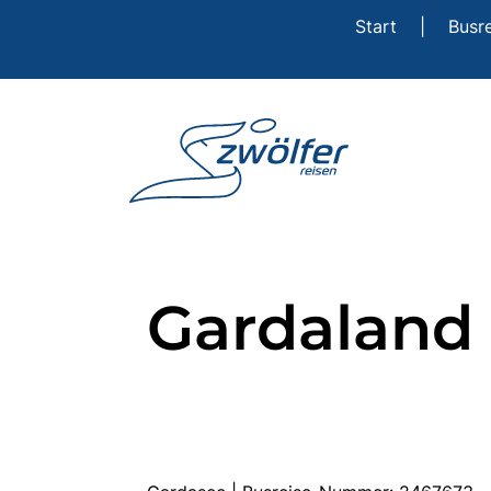
Start
|
Busr
Gardaland