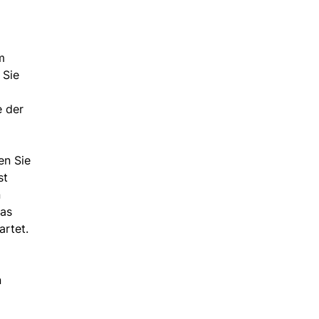
m
 Sie
e der
en Sie
st
n
was
artet.
n