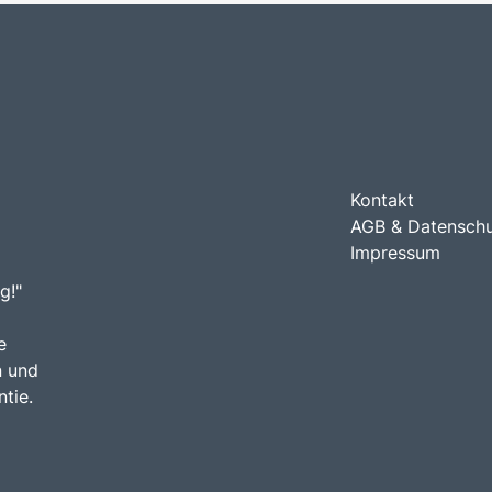
Kontakt
AGB & Datensch
Impressum
g!"
e
n und
tie.