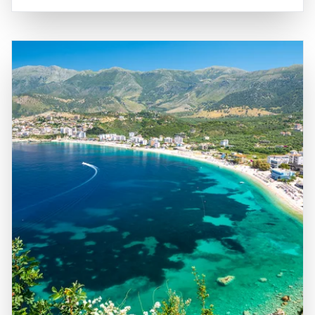
Dinarischen Alpen, und einer abwechslungsreichen
wurde, darunter die Römer, Byzantiner und Osmanen. Die
Küstenlinie geprägt, die von malerischen Buchten und
unberührte Natur, insbesondere der Durmitor-
Stränden gesäumt ist. Die Hauptstadt Podgorica ist gut
Nationalpark und der Skadarsee, bietet zahlreiche
erreichbar über das Straßennetz und den internationalen
Möglichkeiten für Outdoor-Aktivitäten wie Wandern,
Flughafen Podgorica, der Verbindungen zu vielen
Radfahren und Wassersport. Besucher sollten Montenegro
europäischen Städten bietet. Die zentrale Lage macht
unbedingt erkunden, um die atemberaubenden
Montenegro zu einem idealen Ausgangspunkt für
Landschaften, die herzliche Gastfreundschaft der
Erkundungstouren in die umliegenden Regionen,
Einheimischen und die köstliche mediterrane Küche zu
einschließlich der nahegelegenen Nationalparks und
genießen, die dieses Land zu einem unvergesslichen
historischen Stätten. Die Kombination aus natürlicher
Erlebnis machen.
Schönheit, kulturellem Erbe und herzlicher
Gastfreundschaft macht Montenegro zu einem attraktiven
Ziel für Reisende, die die Vielfalt und den Reichtum dieses
faszinierenden Landes entdecken möchten.