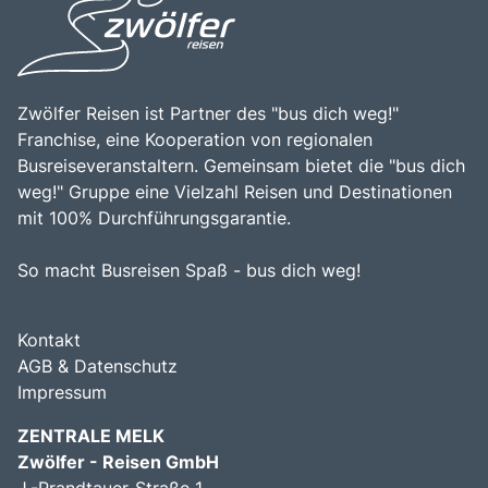
leicht von anderen Städten in Kroatien und den
entspannen. Die Kombination aus beeindruckenden
umliegenden Ländern zu erreichen ist. Die Kombination
Landschaften, reicher Geschichte und herzlicher
aus der beeindruckenden Natur, den vielfältigen
Gastfreundschaft macht Dalmatien zu einem
Freizeitmöglichkeiten und der Möglichkeit, die Kultur und
unverzichtbaren Ziel für Reisende.
Geschichte der Region zu erleben, macht Dalmatien zu
Zwölfer Reisen ist Partner des "bus dich weg!"
einem unverzichtbaren Ziel für Reisende, die die
Schönheit und Vielfalt dieser einzigartigen Region
Franchise, eine Kooperation von regionalen
entdecken möchten.
Busreiseveranstaltern. Gemeinsam bietet die "bus dich
weg!" Gruppe eine Vielzahl Reisen und Destinationen
mit 100% Durchführungsgarantie.
So macht Busreisen Spaß - bus dich weg!
Kontakt
AGB & Datenschutz
Impressum
ZENTRALE MELK
Zwölfer - Reisen GmbH
J.-Prandtauer-Straße 1