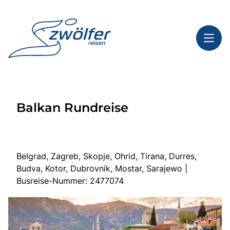
Toggl
Reisethemen
Balkan Rundreise
Toggl
Highlights
Toggl
Service
Toggl
Kontakt
Belgrad, Zagreb, Skopje, Ohrid, Tirana, Durres,
Budva, Kotor, Dubrovnik, Mostar, Sarajewo |
Busreise-Nummer: 2477074
Start
Busreisen
Bus mieten