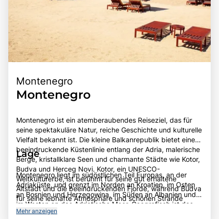
Montenegro
Montenegro
Montenegro ist ein atemberaubendes Reiseziel, das für
seine spektakuläre Natur, reiche Geschichte und kulturelle
Vielfalt bekannt ist. Die kleine Balkanrepublik bietet eine
beeindruckende Küstenlinie entlang der Adria, malerische
Lage
Berge, kristallklare Seen und charmante Städte wie Kotor,
Budva und Herceg Novi. Kotor, ein UNESCO-
Montenegro liegt im südöstlichen Teil Europas, an der
Weltkulturerbe, ist berühmt für seine gut erhaltene
Adriaküste, und grenzt im Norden an Kroatien, im Osten
Altstadt und die beeindruckenden Fjorde, während Budva
an Bosnien und Herzegowina, im Süden an Albanien und
für seine lebhafte Atmosphäre und schönen Strände
im Westen an das Adriatische Meer. Geografisch ist das
bekannt ist. Montenegro hat eine bewegte Geschichte,
Mehr anzeigen
Land von beeindruckenden Gebirgen, darunter die
die von verschiedenen Kulturen und Zivilisationen geprägt