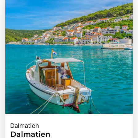
Gebirgszug des Pindos dominiert wird. Die Hauptstadt
ist eine wunderbare Gelegenheit, die Vielfalt der Natur zu
Tirana ist gut an das Verkehrsnetz angebunden und dient
erleben, die kulturellen Schätze zu entdecken und die
als idealer Ausgangspunkt für Erkundungen des Landes.
köstliche albanische Küche zu genießen, die von frischen
Die zentrale Lage Albaniens macht es zu einem idealen
Zutaten und traditionellen Rezepten geprägt ist. Die
Ziel für Reisende, die die Schönheit der Natur und die
Kombination aus spektakulären Landschaften,
kulturellen Schätze der Region erkunden möchten. Die
historischen Stätten und einer Vielzahl von Aktivitäten
Kombination aus der beeindruckenden Geografie, der
macht Albanien zu einem unvergesslichen Ziel für
reichen Geschichte und den vielfältigen
Reisende.
Freizeitmöglichkeiten macht Albanien zu einem
unvergesslichen Erlebnis für jeden Besucher.
Dalmatien
Dalmatien