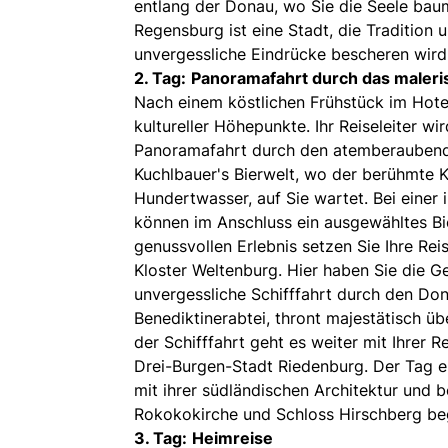
entlang der Donau, wo Sie die Seele baum
Regensburg ist eine Stadt, die Tradition
unvergessliche Eindrücke bescheren wird
2. Tag:
Panoramafahrt durch das maleri
Nach einem köstlichen Frühstück im Hotel
kultureller Höhepunkte. Ihr Reiseleiter w
Panoramafahrt durch den atemberaubenden
Kuchlbauer's Bierwelt, wo der berühmte K
Hundertwasser, auf Sie wartet. Bei einer 
können im Anschluss ein ausgewähltes Bi
genussvollen Erlebnis setzen Sie Ihre Re
Kloster Weltenburg. Hier haben Sie die Ge
unvergessliche Schifffahrt durch den Do
Benediktinerabtei, thront majestätisch 
der Schifffahrt geht es weiter mit Ihrer R
Drei-Burgen-Stadt Riedenburg. Der Tag en
mit ihrer südländischen Architektur und
Rokokokirche und Schloss Hirschberg beg
3. Tag:
Heimreise