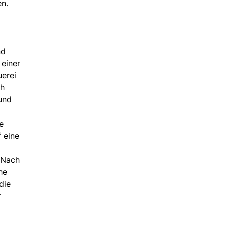
en.
nd
 einer
uerei
ch
 und
e
 eine
 Nach
he
die
r