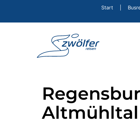
Start
|
Busr
Regensburg
Altmühltal