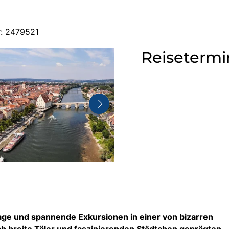
r: 2479521
Reisetermi
age und spannende Exkursionen in einer von bizarren
h breite Täler und faszinierenden Städtchen geprägten