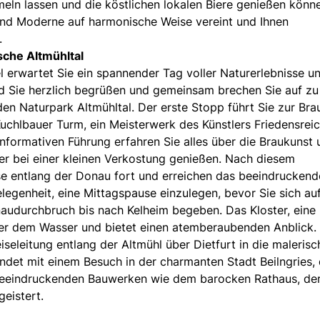
eln lassen und die köstlichen lokalen Biere genießen könn
 und Moderne auf harmonische Weise vereint und Ihnen
.
sche Altmühltal
 erwartet Sie ein spannender Tag voller Naturerlebnisse u
ird Sie herzlich begrüßen und gemeinsam brechen Sie auf zu
 Naturpark Altmühltal. Der erste Stopp führt Sie zur Bra
uchlbauer Turm, ein Meisterwerk des Künstlers Friedensrei
informativen Führung erfahren Sie alles über die Braukunst
er bei einer kleinen Verkostung genießen. Nach diesem
ise entlang der Donau fort und erreichen das beeindruckend
legenheit, eine Mittagspause einzulegen, bevor Sie sich auf
naudurchbruch bis nach Kelheim begeben. Das Kloster, eine
über dem Wasser und bietet einen atemberaubenden Anblick.
eiseleitung entlang der Altmühl über Dietfurt in die malerisc
det mit einem Besuch in der charmanten Stadt Beilngries, 
 beeindruckenden Bauwerken wie dem barocken Rathaus, de
eistert.