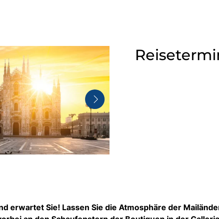
Reisetermi
d erwartet Sie! Lassen Sie die Atmosphäre der Mailände
orbei an den Schaufenstern der Boutiquen in der Galleri