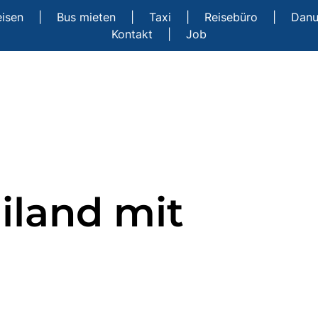
eisen
|
Bus mieten
|
Taxi
|
Reisebüro
|
Danu
Kontakt
|
Job
ailand mit