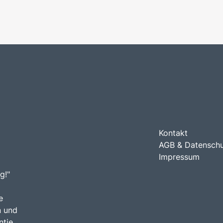
Kontakt
AGB & Datensch
Impressum
g!"
e
n und
tie.