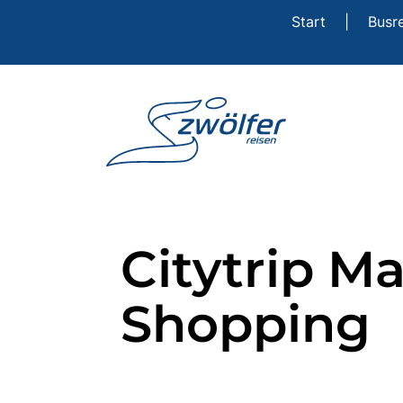
Start
|
Busr
Citytrip M
Shopping