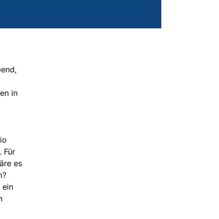
bend,
en in
io
 Für
äre es
m?
 ein
n