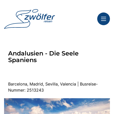
Toggl
Reisethemen
Andalusien - Die Seele
Toggl
Highlights
Spaniens
Toggl
Service
Toggl
Kontakt
Barcelona, Madrid, Sevilla, Valencia | Busreise-
Nummer: 2513243
Start
Busreisen
Bus mieten