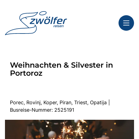
Toggl
Reisethemen
Weihnachten & Silvester in
Toggl
Highlights
Portoroz
Toggl
Service
Toggl
Kontakt
Porec, Rovinj, Koper, Piran, Triest, Opatija |
Busreise-Nummer: 2525191
Start
Busreisen
Bus mieten