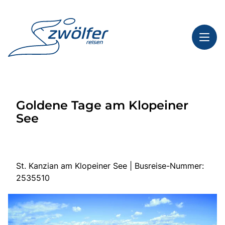
Toggl
Reisethemen
Goldene Tage am Klopeiner
Toggl
Highlights
See
Toggl
Service
Toggl
Kontakt
St. Kanzian am Klopeiner See | Busreise-Nummer:
2535510
Start
Busreisen
Bus mieten