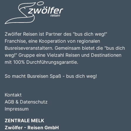
Freizeitmöglichkeiten und einer einladenden Atmosphäre
Möglichkeit, die Kultur der Region zu erleben, macht den
macht den Klopeiner See zu einem unverzichtbaren Ziel
Klopeiner See zu einem unverzichtbaren Ziel für Reisende,
für Reisende.
die die Wunder der Natur und die Gastfreundschaft
Kärntens entdecken möchten.
Zwölfer Reisen ist Partner des "bus dich weg!"
Franchise, eine Kooperation von regionalen
Busreiseveranstaltern. Gemeinsam bietet die "bus dich
weg!" Gruppe eine Vielzahl Reisen und Destinationen
mit 100% Durchführungsgarantie.
So macht Busreisen Spaß - bus dich weg!
Kontakt
AGB & Datenschutz
Impressum
ZENTRALE MELK
Zwölfer - Reisen GmbH