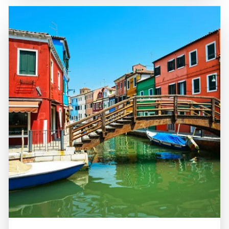
Burano zu einem idealen Ziel für Tagesausflüge, um die
und die köstliche lokale Küche, insbesondere die frischen
Schönheit der venezianischen Lagune und die anderen
Meeresfrüchte, machen Burano zu einem idealen Ziel für
Inseln wie Murano und Torcello zu erkunden. Die
einen Tagesausflug von Venedig aus. Ein Besuch auf
Kombination aus historischer Bedeutung,
dieser malerischen Insel ist eine hervorragende
atemberaubender Landschaft und der Möglichkeit, die
Möglichkeit, die venezianische Kultur zu erleben und die
venezianische Kultur zu genießen, macht Burano zu einem
Schönheit der Lagune zu genießen.
unverzichtbaren Ziel für Reisende, die die Vielfalt und den
Charme dieser einzigartigen Region entdecken möchten.