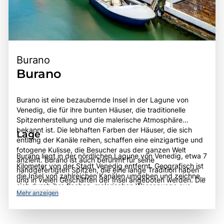
Burano
Burano
Burano ist eine bezaubernde Insel in der Lagune von
Venedig, die für ihre bunten Häuser, die traditionelle
Spitzenherstellung und die malerische Atmosphäre
bekannt ist. Die lebhaften Farben der Häuser, die sich
Lage
entlang der Kanäle reihen, schaffen eine einzigartige und
fotogene Kulisse, die Besucher aus der ganzen Welt
Burano liegt in der nördlichen Lagune von Venedig, etwa 7
anzieht. Burano ist auch berühmt für seine
Kilometer von der Stadt Venedig entfernt. Geografisch ist
handgefertigten Spitzen, die eine lange Tradition haben
die Insel von zahlreichen Kanälen umgeben und zeichnet
und in vielen Geschäften der Insel angeboten werden. Die
sich durch ihre flachen, malerischen Wasserwege aus.
Geschichte von Burano reicht bis ins 6. Jahrhundert
Mehr anzeigen
Burano ist gut erreichbar mit Vaporetto-Booten, die
zurück, als die ersten Siedler die Insel besiedelten, um
regelmäßig von Venedig und anderen nahegelegenen
sich vor den Überfällen der Hunnen zu schützen. Die
Inseln abfahren. Die zentrale Lage in der Lagune macht
charmante Atmosphäre, die freundlichen Einheimischen