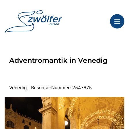
Toggl
Reisethemen
Adventromantik in Venedig
Toggl
Highlights
Toggl
Service
Toggl
Kontakt
Venedig | Busreise-Nummer: 2547675
Start
Busreisen
Bus mieten