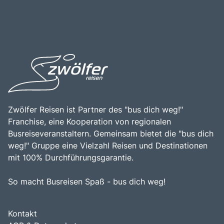
Besuch am Tegernsee ist eine hervorragende Möglichkeit,
Sehenswürdigkeiten, wie dem Schliersee und dem
die Schönheit der Natur zu genießen, sich zu entspannen
Wendelstein. Die Kombination aus natürlicher Schönheit,
und die bayerische Kultur zu erleben.
historischer Bedeutung und der Möglichkeit, die
bayerische Kultur zu genießen, macht Tegernsee zu
einem unverzichtbaren Ziel für Reisende, die die Vielfalt
und den Charme dieser einzigartigen Region entdecken
möchten.
Zwölfer Reisen ist Partner des "bus dich weg!"
Franchise, eine Kooperation von regionalen
Busreiseveranstaltern. Gemeinsam bietet die "bus dich
weg!" Gruppe eine Vielzahl Reisen und Destinationen
mit 100% Durchführungsgarantie.
So macht Busreisen Spaß - bus dich weg!
Kontakt