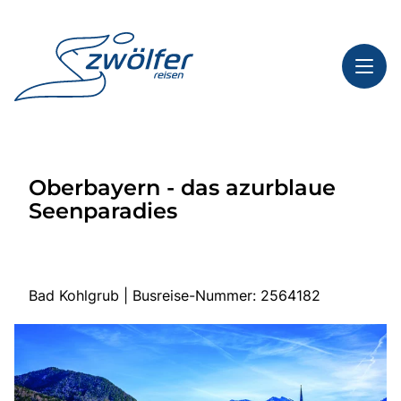
Toggl
Reisethemen
Oberbayern - das azurblaue
Toggl
Highlights
Seenparadies
Toggl
Service
Toggl
Kontakt
Bad Kohlgrub | Busreise-Nummer: 2564182
Start
Busreisen
Bus mieten