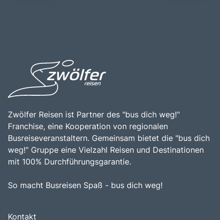
Geschichte, die bis in die Römerzeit zurückreicht, und war
erfolgt in der Regel mit dem Auto oder Zug, wobei die
schon immer ein wichtiger Ort für Handel und Kultur. Ein
Region leicht von größeren Städten wie Linz oder
Besuch am Traunsee ist eine wunderbare Gelegenheit, die
Salzburg aus erreichbar ist. Die zentrale Lage des
Schönheit der Natur zu genießen, die lokale Gastronomie
Traunsees macht ihn zu einem idealen Ziel für
zu entdecken und die herzliche Gastfreundschaft der
Tagesausflüge und längere Aufenthalte. Die Kombination
Einheimischen zu erleben. Die Kombination aus
aus der beeindruckenden Natur, den vielfältigen
malerischen Landschaften, kulturellen Erlebnissen und der
Freizeitmöglichkeiten und der Möglichkeit, die Kultur der
Möglichkeit, sich aktiv zu betätigen, macht den Traunsee
Region zu entdecken, macht den Traunsee zu einem
zu einem unverzichtbaren Ziel für Reisende.
unvergesslichen Erlebnis für jeden Besucher.
Zwölfer Reisen ist Partner des "bus dich weg!"
Franchise, eine Kooperation von regionalen
Busreiseveranstaltern. Gemeinsam bietet die "bus dich
weg!" Gruppe eine Vielzahl Reisen und Destinationen
mit 100% Durchführungsgarantie.
So macht Busreisen Spaß - bus dich weg!
Kontakt