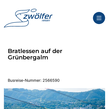
Toggl
Reisethemen
Bratlessen auf der
Toggl
Highlights
Grünbergalm
Toggl
Service
Toggl
Kontakt
Busreise-Nummer: 2566590
Start
Busreisen
Bus mieten