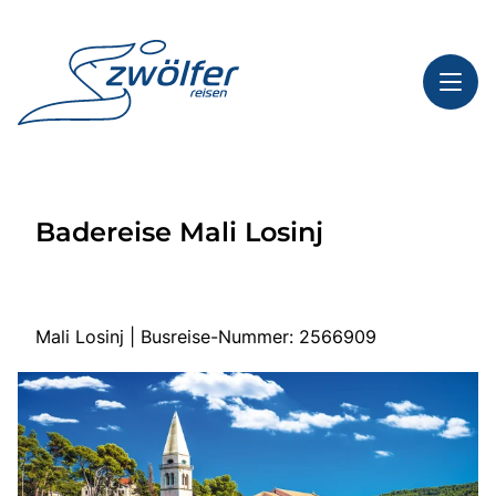
Toggl
Reisethemen
Badereise Mali Losinj
Toggl
Highlights
Toggl
Service
Toggl
Kontakt
Mali Losinj | Busreise-Nummer: 2566909
Start
Busreisen
Bus mieten