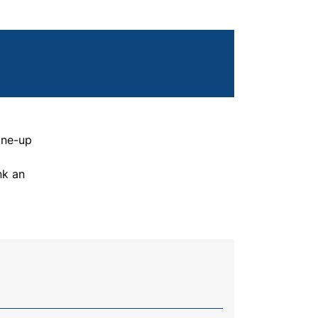
ine-up
nk an