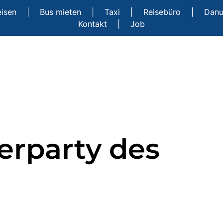
eisen
|
Bus mieten
|
Taxi
|
Reisebüro
|
Danu
Kontakt
|
Job
erparty des