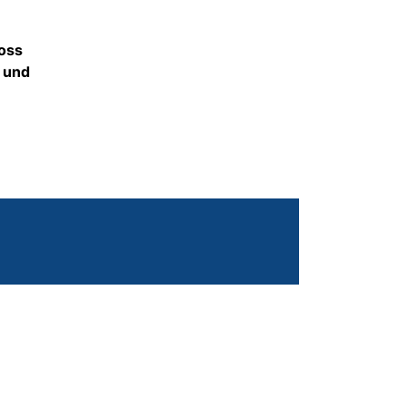
ross
– und