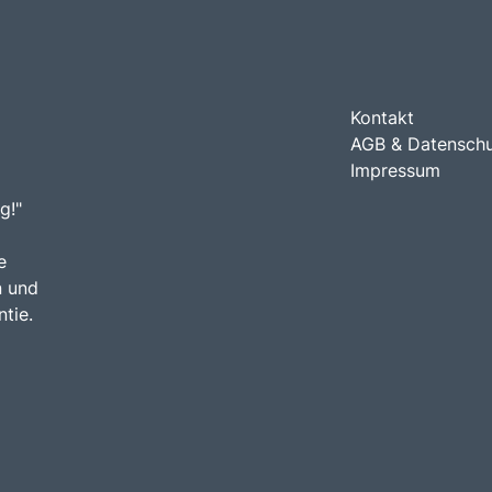
Kontakt
AGB & Datensch
Impressum
g!"
e
n und
tie.