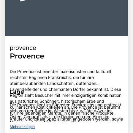
provence
Provence
Die Provence ist eine der malerischsten und kulturell
reichsten Regionen Frankreichs, die für ihre
atemberaubenden Landschaften, duftenden
Lavendelfelder und charmanten Dörfer bekannt ist. Diese
Lage
Region zieht Besucher mit ihrer einzigartigen Kombination
aus natürlicher Schönheit, historischem Erbe und
Die Provence liegt im Südosten Frankreichs und erstreckt
kulinarischen Köstlichkeiten an. Die Provence ist berühmt
sich von der Rhône im Westen bis zur Côte d'Azur im
für ihre lebendigen Märkte, in denen frische Produkte,
Osten. Geografisch ist die Region von den Alpen im
Kräuter und lokale Spezialitäten angeboten werden, sowie
Norden und dem Mittelmeer im Süden umgeben, was eine
für ihre Weine, die in den umliegenden Weinbergen
Mehr anzeigen
abwechslungsreiche Landschaft mit Hügeln, Weinbergen
produziert werden. Zu den Highlights der Region gehören