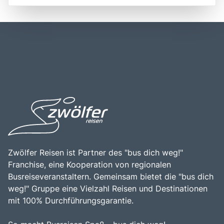
und Küstenlinien schafft. Die wichtigsten Städte der
die beeindruckenden Städte Avignon, bekannt für den
Provence sind Avignon, Aix-en-Provence und Nîmes, die
Papstpalast, und Aix-en-Provence, die für ihre
alle gut mit dem Auto oder Zug erreichbar sind. Die
Kunstszene und historischen Brunnen berühmt ist. Die
Anreise erfolgt in der Regel über die Autobahn A7, die eine
Provence hat eine reiche Geschichte, die bis in die Antike
direkte Verbindung zu den wichtigsten Städten der
zurückreicht, und viele römische Ruinen, wie das
Region bietet. Die zentrale Lage der Provence macht sie
Amphitheater in Arles, zeugen von dieser Vergangenheit.
zu einem idealen Ziel für Tagesausflüge oder längere
Ein Besuch in der Provence ist eine wunderbare
Aufenthalte, da Reisende die Möglichkeit haben, sowohl
Gelegenheit, die Schönheit der Natur zu genießen, die
die beeindruckende Natur als auch die kulturellen
lokale Kultur zu entdecken und die exquisite französische
Sehenswürdigkeiten der Umgebung zu erkunden. Die
Küche zu erleben. Die Kombination aus malerischen
Kombination aus der einzigartigen Landschaft, der reichen
Landschaften, kulturellen Erlebnissen und einer
Geschichte und der Möglichkeit, die französische Kultur
entspannten Atmosphäre macht die Provence zu einem
hautnah zu erleben, macht die Provence zu einem
unverzichtbaren Ziel für Reisende.
unvergesslichen Erlebnis für jeden Besucher.
Zwölfer Reisen ist Partner des "bus dich weg!"
Franchise, eine Kooperation von regionalen
Busreiseveranstaltern. Gemeinsam bietet die "bus dich
weg!" Gruppe eine Vielzahl Reisen und Destinationen
mit 100% Durchführungsgarantie.