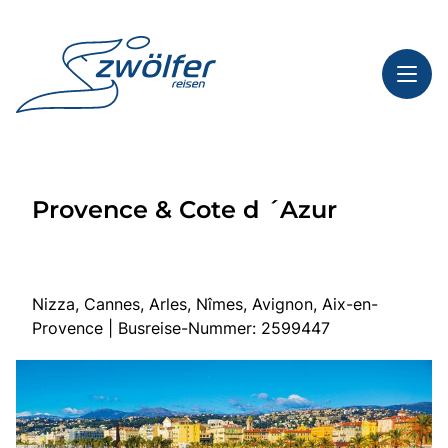
Toggl
Reisethemen
Provence & Cote d ´Azur
Toggl
Highlights
Toggl
Service
Toggl
Kontakt
Nizza, Cannes, Arles, Nîmes, Avignon, Aix-en-
Provence | Busreise-Nummer: 2599447
Start
Busreisen
Bus mieten