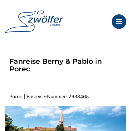
Toggl
Reisethemen
Fanreise Berny & Pablo in
Toggl
Highlights
Porec
Toggl
Service
Toggl
Kontakt
Porec | Busreise-Nummer: 2638465
Start
Busreisen
Bus mieten