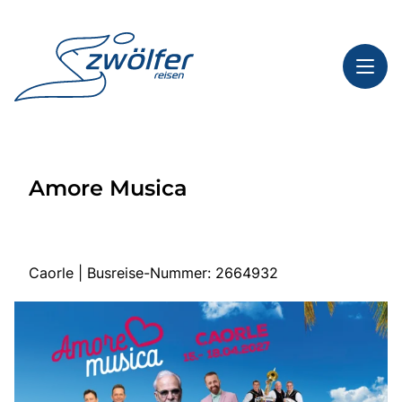
Toggl
Reisethemen
Amore Musica
Toggl
Highlights
Toggl
Service
Toggl
Kontakt
Caorle | Busreise-Nummer: 2664932
Start
Busreisen
Bus mieten