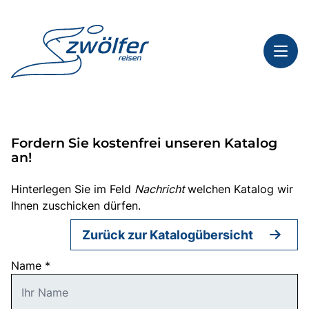
Toggl
Reisethemen
Fordern Sie kostenfrei unseren Katalog
Toggl
Highlights
an!
Toggl
Service
Hinterlegen Sie im Feld
Nachricht
welchen Katalog wir
Toggl
Kontakt
Ihnen zuschicken dürfen.
Zurück zur Katalogübersicht
Start
Name
*
Busreisen
Bus mieten