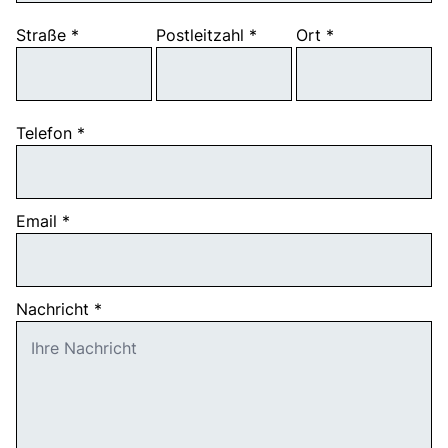
Taxi
Straße
*
Postleitzahl
*
Ort
*
Reisebüro
Danube Service
Kontakt
Telefon
*
Job
Email
*
Nachricht
*